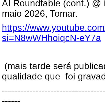
AI Roundtable (cont.) @ 
maio 2026, Tomar.
https://www.youtube.com
si=N8wWHhoiqcN-eY7a
(mais tarde será public
qualidade que foi grav
---------------------------------
------