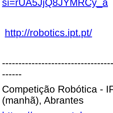
si=rUA5JjQ8JYMRCy_a
http://robotics.ipt.pt/
---------------------------------
------
Competição Robótica - I
(manhã), Abrantes