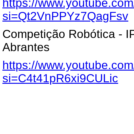
https://www.youtube.com/
si=Qt2VnPPYz7QagFsv
Competição Robótica - IP
Abrantes
https://www.youtube.co
si=C4t41pR6xi9CULic