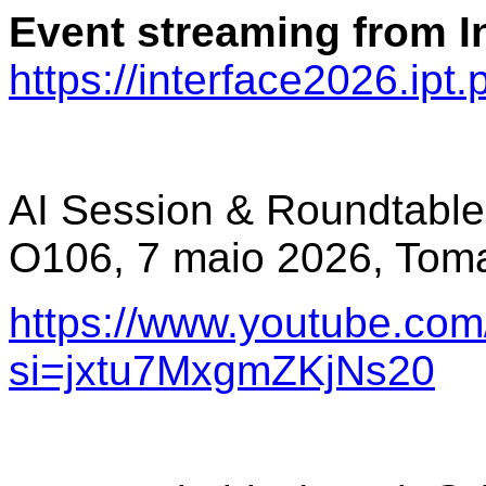
Event streaming from I
https://interface2026.ipt.p
AI Session & Roundtable 
O106, 7 maio 2026, Toma
https://www.youtube.com
si=jxtu7MxgmZKjNs20